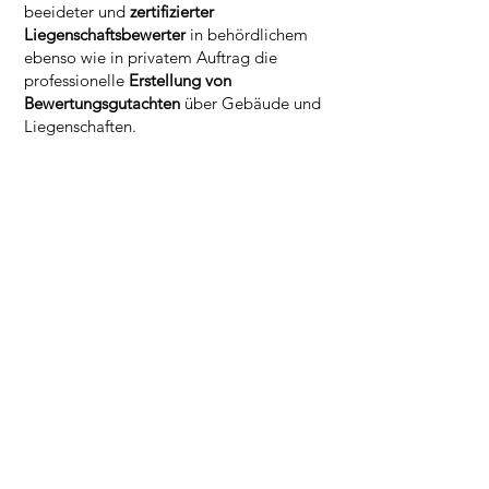
beeideter und
zertifizierter
Liegenschaftsbewerter
in behördlichem
ebenso wie in privatem Auftrag die
professionelle
Erstellung von
Bewertungsgutachten
über Gebäude und
Liegenschaften.
KONTAKT
Dr. Franz und Manuela Kepplinger
Beethovenstraße 2
4020 Linz
Veilchenstraße 6
4072 Alkoven
Tel.:
+43 (0)7274 7922